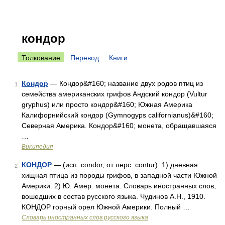
кондор
Толкование
Перевод
Книги
Кондор
— Кондор&#160; название двух родов птиц из
1
семейства американских грифов Андский кондор (Vultur
gryphus) или просто кондор&#160; Южная Америка
Калифорнийский кондор (Gymnogyps californianus)&#160;
Северная Америка. Кондор&#160; монета, обращавшаяся
…
Википедия
КОНДОР
— (исп. condor, от перс. contur). 1) дневная
2
хищная птица из породы грифов, в западной части Южной
Америки. 2) Ю. Амер. монета. Словарь иностранных слов,
вошедших в состав русского языка. Чудинов А.Н., 1910.
КОНДОР горный орел Южной Америки. Полный …
Словарь иностранных слов русского языка