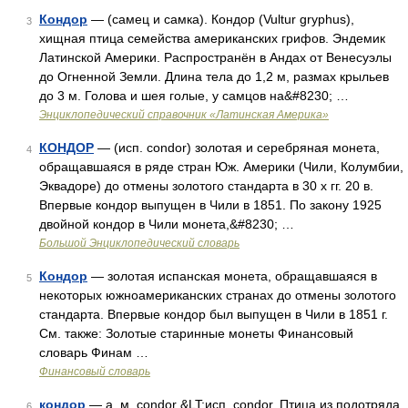
Кондор
— (самец и самка). Кондор (Vultur gryphus),
3
хищная птица семейства американских грифов. Эндемик
Латинской Америки. Распространён в Андах от Венесуэлы
до Огненной Земли. Длина тела до 1,2 м, размах крыльев
до 3 м. Голова и шея голые, у самцов на&#8230; …
Энциклопедический справочник «Латинская Америка»
КОНДОР
— (исп. condor) золотая и серебряная монета,
4
обращавшаяся в ряде стран Юж. Америки (Чили, Колумбии,
Эквадоре) до отмены золотого стандарта в 30 х гг. 20 в.
Впервые кондор выпущен в Чили в 1851. По закону 1925
двойной кондор в Чили монета,&#8230; …
Большой Энциклопедический словарь
Кондор
— золотая испанская монета, обращавшаяся в
5
некоторых южноамериканских странах до отмены золотого
стандарта. Впервые кондор был выпущен в Чили в 1851 г.
См. также: Золотые старинные монеты Финансовый
словарь Финам …
Финансовый словарь
кондор
— а, м. condor &LT;исп. condor. Птица из подотряда
6