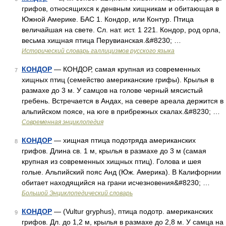
грифов, относящихся к денвным хищникам и обитающая в
Южной Америке. БАС 1. Кондор, или Контур. Птица
величайшая на свете. Сл. нат. ист. 1 221. Кондор, род орла,
весьма хищная птица Перувианская.&#8230; …
Исторический словарь галлицизмов русского языка
КОНДОР
— КОНДОР, самая крупная из современных
7
хищных птиц (семейство американские грифы). Крылья в
размахе до 3 м. У самцов на голове черный мясистый
гребень. Встречается в Андах, на севере ареала держится в
альпийском поясе, на юге в прибрежных скалах.&#8230; …
Современная энциклопедия
КОНДОР
— хищная птица подотряда американских
8
грифов. Длина св. 1 м, крылья в размахе до 3 м (самая
крупная из современных хищных птиц). Голова и шея
голые. Альпийский пояс Анд (Юж. Америка). В Калифорнии
обитает находящийся на грани исчезновения&#8230; …
Большой Энциклопедический словарь
КОНДОР
— (Vultur gryphus), птица подотр. американских
9
грифов. Дл. до 1,2 м, крылья в размахе до 2,8 м. У самца на