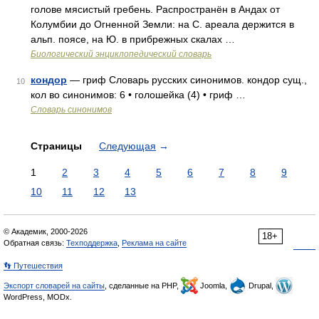
голове мясистый гребень. Распространён в Андах от
Колумбии до Огненной Земли: на С. ареала держится в
альп. поясе, на Ю. в прибрежных скалах …
Биологический энциклопедический словарь
кондор
— гриф Словарь русских синонимов. кондор сущ.,
10
кол во синонимов: 6 • голошейка (4) • гриф …
Словарь синонимов
Страницы
Следующая
→
1
2
3
4
5
6
7
8
9
10
11
12
13
© Академик, 2000-2026
18+
Обратная связь:
Техподдержка
,
Реклама на сайте
👣 Путешествия
Экспорт словарей на сайты
, сделанные на PHP,
Joomla,
Drupal,
WordPress, MODx.